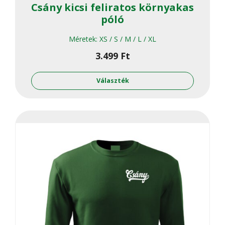
Csány kicsi feliratos környakas
póló
Méretek:
XS / S / M / L / XL
3.499
Ft
Ennek
a
Választék
termékne
több
variációja
van.
A
változato
a
termékol
választha
ki