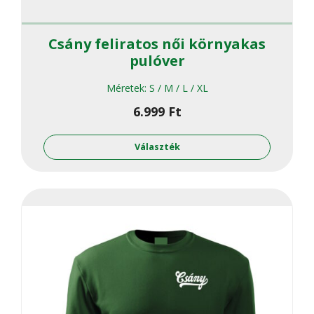
Csány feliratos női környakas
pulóver
Méretek:
S / M / L / XL
6.999
Ft
Ennek
a
Választék
termékne
több
variációja
van.
A
változato
a
termékol
választha
ki