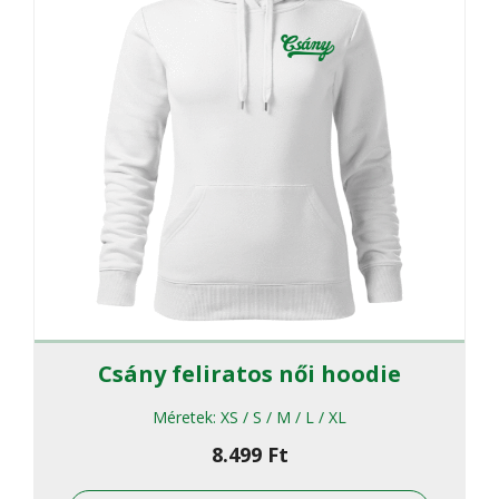
termékol
választha
ki
Csány feliratos női hoodie
Méretek:
XS / S / M / L / XL
8.499
Ft
Ennek