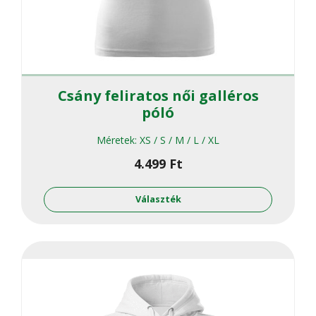
Csány feliratos női galléros
póló
Méretek:
XS / S / M / L / XL
4.499
Ft
Ennek
a
Választék
termékne
több
variációja
van.
A
változato
a