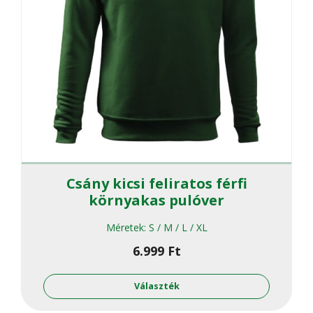
Csány kicsi feliratos férfi
környakas pulóver
Méretek:
S / M / L / XL
6.999
Ft
Ennek
a
Választék
termékne