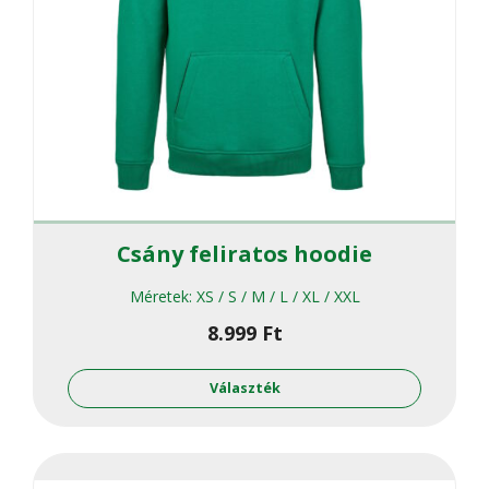
Csány feliratos hoodie
Méretek:
XS / S / M / L / XL / XXL
8.999
Ft
Ennek
a
Választék
termékne
több
variációja
van.