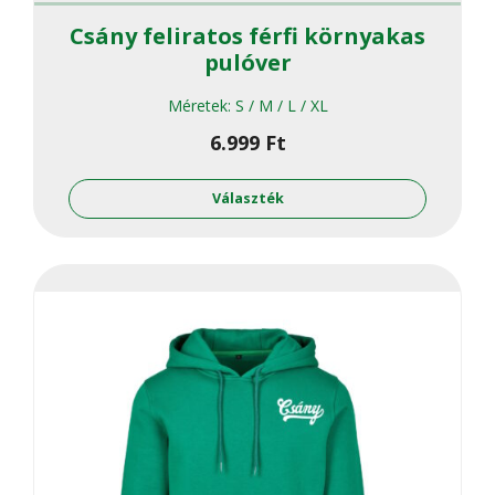
Csány feliratos férfi környakas
pulóver
Méretek:
S / M / L / XL
6.999
Ft
Ennek
a
Választék
termékne
több
variációja
van.
A
változato
a
termékol
választha
ki