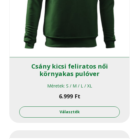
Csány kicsi feliratos női
környakas pulóver
Méretek:
S / M / L / XL
6.999
Ft
Ennek
a
Választék
termékne
több
variációja
van.