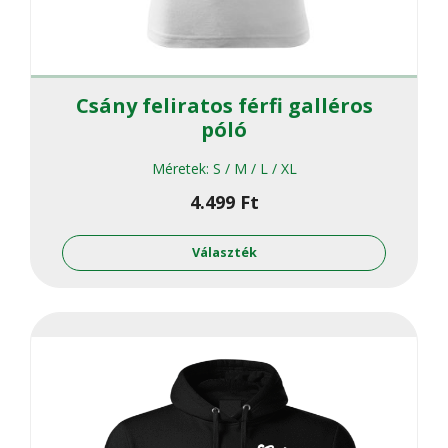
Csány feliratos férfi galléros
póló
Méretek:
S / M / L / XL
4.499
Ft
Ennek
a
Választék
termékne
több
variációja
van.
A
változato
a
termékol
választha