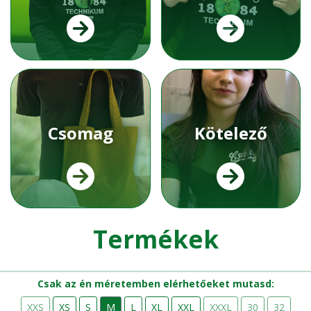
Csomag
Kötelező
Termékek
Csak az én méretemben elérhetőeket mutasd:
XXS
XS
S
M
L
XL
XXL
XXXL
30
32