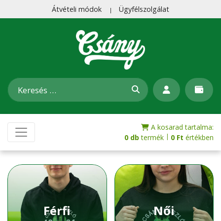
Átvételi módok
Ügyfélszolgálat
A kosarad tartalma:
|
0 db
termék
0
Ft
értékben
Férfi
Női