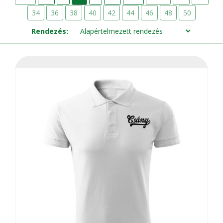
34
36
38
40
42
44
46
48
50
Rendezés: