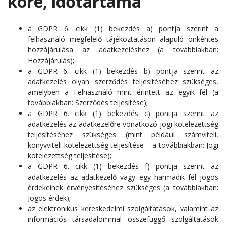
köre, időtartama
a GDPR 6. cikk (1) bekezdés a) pontja szerint a
felhasználó megfelelő tájékoztatáson alapuló önkéntes
hozzájárulása az adatkezeléshez (a továbbiakban:
Hozzájárulás);
a GDPR 6. cikk (1) bekezdés b) pontja szerint az
adatkezelés olyan szerződés teljesítéséhez szükséges,
amelyben a Felhasználó mint érintett az egyik fél (a
továbbiakban: Szerződés teljesítése);
a GDPR 6. cikk (1) bekezdés c) pontja szerint az
adatkezelés az adatkezelőre vonatkozó jogi kötelezettség
teljesítéséhez szükséges (mint például számviteli,
könyvviteli kötelezettség teljesítése – a továbbiakban: Jogi
kötelezettség teljesítése);
a GDPR 6. cikk (1) bekezdés f) pontja szerint az
adatkezelés az adatkezelő vagy egy harmadik fél jogos
érdekeinek érvényesítéséhez szükséges (a továbbiakban:
Jogos érdek);
az elektronikus kereskedelmi szolgáltatások, valamint az
információs társadalommal összefüggő szolgáltatások