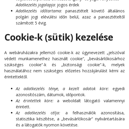
Adatkezelés jogalapja
: jogos érdek
Adatkezelés időtartama
: panasztételt követő általános
polgári jogi elévülési időn belül, azaz a panasztételtől
számított 5 évig.
Cookie-k (sütik) kezelése
A webáruházakra jellemző cookie-k az úgynevezett „jelszóval
védett munkamenethez használt cookie”, „bevásárlókosárhoz
szükséges cookie”-k és „biztonsági cookie”-k, melyek
használatához nem szükséges előzetes hozzájárulást kérni az
érintettektől.
Az adatkezelés ténye, a kezelt adatok köre:
egyedi
azonosítószám, dátumok, időpontok.
Az érintettek köre:
a weboldalt látogató valamennyi
érintett.
Az adatkezelés célja:
a felhasználók azonosítása,
statisztika készítése, a „bevásárlókosár” nyilvántartására
és a látogatók nyomon követése.