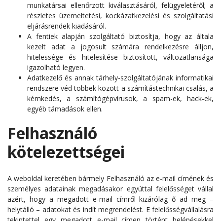
munkatársai ellenőrzött kiválasztásáról, felügyeletéről; a
részletes üzemeltetési, kockázatkezelési és szolgáltatási
eljárásrendek kiadásáról.
A fentiek alapján szolgáltató biztosítja, hogy az általa
kezelt adat a jogosult számára rendelkezésre álljon,
hitelessége és hitelesítése biztosított, változatlansága
igazolható legyen.
Adatkezelő és annak tárhely-szolgáltatójának informatikai
rendszere véd többek között a számítástechnikai csalás, a
kémkedés, a számítógépvírusok, a spam-ek, hack-ek,
egyéb támadások ellen.
Felhasználó
kötelezettségei
A weboldal keretében bármely Felhasználó az e-mail címének és
személyes adatainak megadásakor egyúttal felelősséget vállal
azért, hogy a megadott e-mail címről kizárólag ő ad meg –
helytálló – adatokat és indít megrendelést. E felelősségvállalásra
tekintettel egy megadott e-mail címen történt belépésekkel