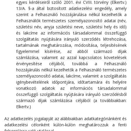
egyes kérdéseiről szóló 2001. évi CVIII. törvény (Elkertv.)
13/A. §-a által biztosított adatkezelési engedély, amely
szerint a Felhasználó hozzájárulása nélkül kezelhetők a
Felhasználók természetes személyazonosító adatai (név,
születési név, anyja születési neve, születési hely és idő)
és lakcíme az információs társadalommal összefüggő
szolgáltatás nyújtására irányuló szerződés létrehozása,
tartalmának meghatározása, módosítása, teljesítésének
figyelemmel kísérése, az abból származó díjak
számlázása, valamint az azzal kapcsolatos követelések
érvényesítése céljából, továbbá a Felhasználó
hozzájárulás nélkül kezelhetők a Felhasználó természetes
személyazonosító adatai, lakcíme, valamint a szolgáltatás
igénybevételének időpontjára, időtartamára és helyére
vonatkozó adatok az információs társadalommal
összefüggő szolgáltatás nyújtására irányuló szerződésből
származó díjak számlázása céljából (a továbbiakban:
Elkertv.)
Az adatkezelés jogalapját az alábbiakban adatkategóriánként és
adatkezelési célonként külön-külön meghatározzuk a fenti
felsorolásra való utalással.