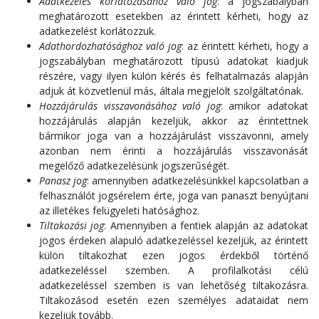
Adatkezelés korlátozásához való jog
: a jogszabályban
meghatározott esetekben az érintett kérheti, hogy az
adatkezelést korlátozzuk.
Adathordozhatósághoz való jog
: az érintett kérheti, hogy a
jogszabályban meghatározott típusú adatokat kiadjuk
részére, vagy ilyen külön kérés és felhatalmazás alapján
adjuk át közvetlenül más, általa megjelölt szolgáltatónak.
Hozzájárulás visszavonásához való jog
: amikor adatokat
hozzájárulás alapján kezeljük, akkor az érintettnek
bármikor joga van a hozzájárulást visszavonni, amely
azonban nem érinti a hozzájárulás visszavonását
megelőző adatkezelésünk jogszerűségét.
Panasz jog
: amennyiben adatkezelésünkkel kapcsolatban a
felhasználót jogsérelem érte, joga van panaszt benyújtani
az illetékes felügyeleti hatósághoz.
Tiltakozási jog
: Amennyiben a fentiek alapján az adatokat
jogos érdeken alapuló adatkezeléssel kezeljük, az érintett
külön tiltakozhat ezen jogos érdekből történő
adatkezeléssel szemben. A profilalkotási célú
adatkezeléssel szemben is van lehetőség tiltakozásra.
Tiltakozásod esetén ezen személyes adataidat nem
kezeljük tovább.