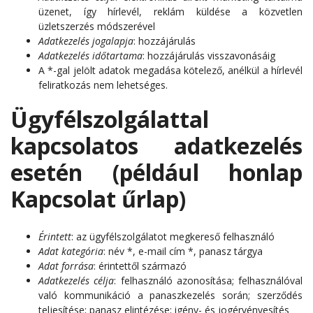
üzenet, így hírlevél, reklám küldése a közvetlen
üzletszerzés módszerével
Adatkezelés jogalapja
: hozzájárulás
Adatkezelés időtartama
: hozzájárulás visszavonásáig
A *-gal jelölt adatok megadása kötelező, anélkül a hírlevél
feliratkozás nem lehetséges.
Ügyfélszolgálattal
kapcsolatos adatkezelés
esetén (például honlap
Kapcsolat űrlap)
Érintett
: az ügyfélszolgálatot megkereső felhasználó
Adat kategória
: név *, e-mail cím *, panasz tárgya
Adat forrása
: érintettől származó
Adatkezelés célja
: felhasználó azonosítása; felhasználóval
való kommunikáció a panaszkezelés során; szerződés
teljesítése; panasz elintézése; igény- és jogérvényesítés