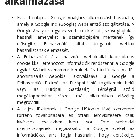
alkalmazása
Ez a honlap a Google Analytics alkalmazást használja,
amely a Google Inc. (Google) webelemző szolgáltatása. A
Google Analytics úgynevezett „cookie-kat”, szövegfájlokat
használ, amelyeket a számítógépére mentenek, így
elősegítik Felhasználó által látogatott weblap
használatának elemzését.
A Felhasználó által használt weboldallal kapcsolatos
cookie-kkal létrehozott információk rendszerint a Google
egyik USA-beli szerverére kerülnek és tárolódnak. Az IP-
anonimizálás weboldali aktiválásával a Google a
Felhasználó IP-címét az Európai Unió tagállamain belül
vagy az Európai Gazdasági Térségről szóló
megállapodásban részes más államokban előzőleg
megrövidíti.
A teljes IP-címnek a Google USA-ban lévő szerverére
történő továbbítására és ottani lerövidítésére csak
kivételes esetekben kerül sor. Eme weboldal
üzemeltetőjének megbízásából a Google ezeket az
információkat arra fogja használni, hogy kiértékelje,