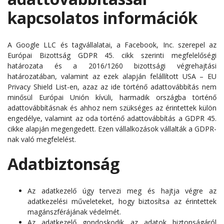
kapcsolatos információk
A Google LLC és tagvállalatai, a Facebook, Inc. szerepel az
Európai Bizottság GDPR 45. cikk szerinti megfelelőségi
határozata és a 2016/1260 bizottsági végrehajtási
határozatában, valamint az ezek alapján felállított USA – EU
Privacy Shield List-en, azaz az ide történő adattovábbítás nem
minősül Európai Unión kívüli, harmadik országba történő
adattovábbításnak és ahhoz nem szükséges az érintettek külön
engedélye, valamint az oda történő adattovábbítás a GDPR 45.
cikke alapján megengedett. Ezen vállalkozások vállalták a GDPR-
nak való megfelelést.
Adatbiztonság
Az adatkezelő úgy tervezi meg és hajtja végre az
adatkezelési műveleteket, hogy biztosítsa az érintettek
magánszférájának védelmét.
Az adatkezelő gondoskodik az adatok biztonságáról