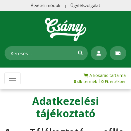
Átvételi módok
Ügyfélszolgálat
A kosarad tartalma:
|
0 db
termék
0
Ft
értékben
Adatkezelési
tájékoztató