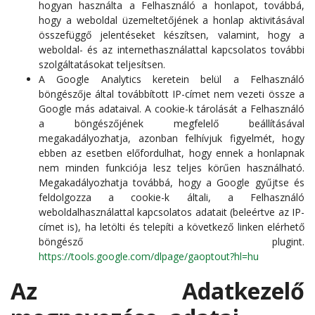
hogyan használta a Felhasználó a honlapot, továbbá,
hogy a weboldal üzemeltetőjének a honlap aktivitásával
összefüggő jelentéseket készítsen, valamint, hogy a
weboldal- és az internethasználattal kapcsolatos további
szolgáltatásokat teljesítsen.
A Google Analytics keretein belül a Felhasználó
böngészője által továbbított IP-címet nem vezeti össze a
Google más adataival. A cookie-k tárolását a Felhasználó
a böngészőjének megfelelő beállításával
megakadályozhatja, azonban felhívjuk figyelmét, hogy
ebben az esetben előfordulhat, hogy ennek a honlapnak
nem minden funkciója lesz teljes körűen használható.
Megakadályozhatja továbbá, hogy a Google gyűjtse és
feldolgozza a cookie-k általi, a Felhasználó
weboldalhasználattal kapcsolatos adatait (beleértve az IP-
címet is), ha letölti és telepíti a következő linken elérhető
böngésző plugint.
https://tools.google.com/dlpage/gaoptout?hl=hu
Az Adatkezelő