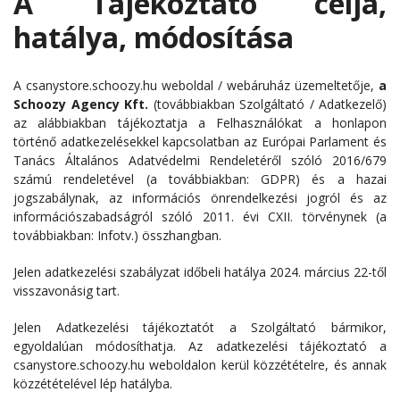
A Tájékoztató célja,
hatálya, módosítása
A csanystore.schoozy.hu weboldal / webáruház üzemeltetője,
a
Schoozy Agency Kft.
(továbbiakban Szolgáltató / Adatkezelő)
az alábbiakban tájékoztatja a Felhasználókat a honlapon
történő adatkezelésekkel kapcsolatban az Európai Parlament és
Tanács Általános Adatvédelmi Rendeletéről szóló 2016/679
számú rendeletével (a továbbiakban: GDPR) és a hazai
jogszabálynak, az információs önrendelkezési jogról és az
információszabadságról szóló 2011. évi CXII. törvénynek (a
továbbiakban: Infotv.) összhangban.
Jelen adatkezelési szabályzat időbeli hatálya 2024. március 22-től
visszavonásig tart.
Jelen Adatkezelési tájékoztatót a Szolgáltató bármikor,
egyoldalúan módosíthatja. Az adatkezelési tájékoztató a
csanystore.schoozy.hu weboldalon kerül közzétételre, és annak
közzétételével lép hatályba.