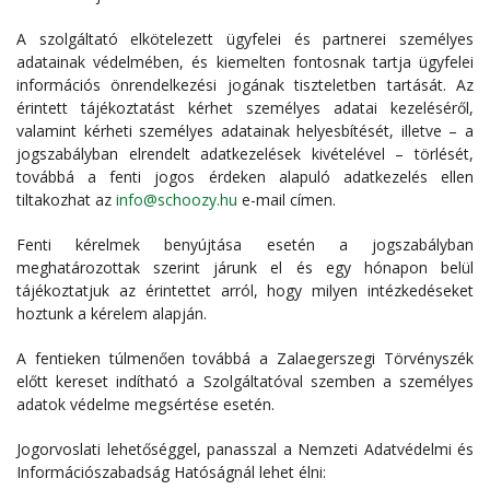
A szolgáltató elkötelezett ügyfelei és partnerei személyes
adatainak védelmében, és kiemelten fontosnak tartja ügyfelei
információs önrendelkezési jogának tiszteletben tartását. Az
érintett tájékoztatást kérhet személyes adatai kezeléséről,
valamint kérheti személyes adatainak helyesbítését, illetve – a
jogszabályban elrendelt adatkezelések kivételével – törlését,
továbbá a fenti jogos érdeken alapuló adatkezelés ellen
tiltakozhat az
info@schoozy.hu
e-mail címen.
Fenti kérelmek benyújtása esetén a jogszabályban
meghatározottak szerint járunk el és egy hónapon belül
tájékoztatjuk az érintettet arról, hogy milyen intézkedéseket
hoztunk a kérelem alapján.
A fentieken túlmenően továbbá a Zalaegerszegi Törvényszék
előtt kereset indítható a Szolgáltatóval szemben a személyes
adatok védelme megsértése esetén.
Jogorvoslati lehetőséggel, panasszal a Nemzeti Adatvédelmi és
Információszabadság Hatóságnál lehet élni: