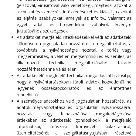
(jelszóval, vírusirtóval való védettség), megteszi azokat a
technikai és szervezési intézkedéseket és kialakítja azokat
az eljárási szabályokat, amelyek az Info tv., valamint az
egyéb adat- és titokvédelmi szabályok érvényre
juttatásához szükségesek.
Az adatokat megfelelő intézkedésekkel védi az adatkezelő
különösen a jogosulatlan hozzáférés,a megváltoztatás, a
továbbítás, a nyilvánosságra hozatal, a törlés vagy
megsemmisítés, a véletlen megsemmisülés és sérülés, az
alkalmazott technika megváltozásából fakadó
hozzáférhetetlenné válás ellen.
Az adatkezelő megfelelő technikai megoldással biztosítja,
hogy a nyilvántartásokban tárolt adatok közvetlenül ne
legyenek összekapcsolhatók és az érintetthez
rendelhetők.
A személyes adatokhoz való jogosulatlan hozzáférés, az
adatok megváltoztatása és jogosulatlan nyilvánosságra-
hozatala, vagy felhasználása megakadályozása
érdekében az adatkezelő gondoskodik: a megfelelő
informatikai, műszaki környezet kialakításáról,
üzemeltetéséről; a szolgáltatásnyújtásban résztevő