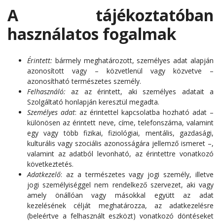
A tájékoztatóban
használatos fogalmak
Érintett:
bármely meghatározott, személyes adat alapján
azonosított vagy – közvetlenül vagy közvetve –
azonosítható természetes személy.
Felhasználó:
az az érintett, aki személyes adatait a
Szolgáltató honlapján keresztül megadta.
Személyes adat
: az érintettel kapcsolatba hozható adat –
különösen az érintett neve, címe, telefonszáma, valamint
egy vagy több fizikai, fiziológiai, mentális, gazdasági,
kulturális vagy szociális azonosságára jellemző ismeret –,
valamint az adatból levonható, az érintettre vonatkozó
következtetés.
Adatkezelő
: az a természetes vagy jogi személy, illetve
jogi személyiséggel nem rendelkező szervezet, aki vagy
amely önállóan vagy másokkal együtt az adat
kezelésének célját meghatározza, az adatkezelésre
(beleértve a felhasznált eszközt) vonatkozó döntéseket