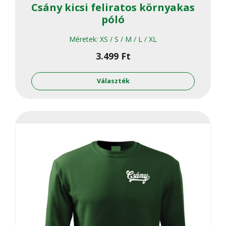
Csány kicsi feliratos környakas
póló
Méretek:
XS / S / M / L / XL
3.499
Ft
Ennek
a
Választék
termékne
több
variációja
van.
A
változato
a
termékol
választha
ki