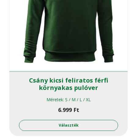
Csány kicsi feliratos férfi
környakas pulóver
Méretek:
S / M / L / XL
6.999
Ft
Ennek
a
Választék
termékne