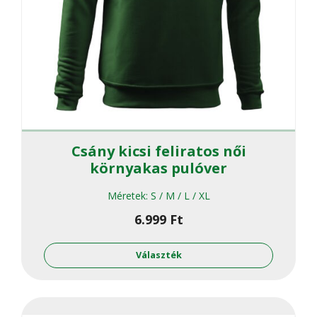
Csány kicsi feliratos női
környakas pulóver
Méretek:
S / M / L / XL
6.999
Ft
Ennek
a
Választék
termékne
több
variációja
van.