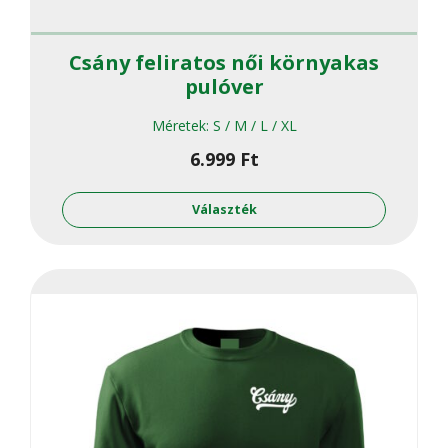
Csány feliratos női környakas
pulóver
Méretek:
S / M / L / XL
6.999
Ft
Ennek
a
Választék
termékne
több
variációja
van.
A
változato
a
termékol
választha
ki