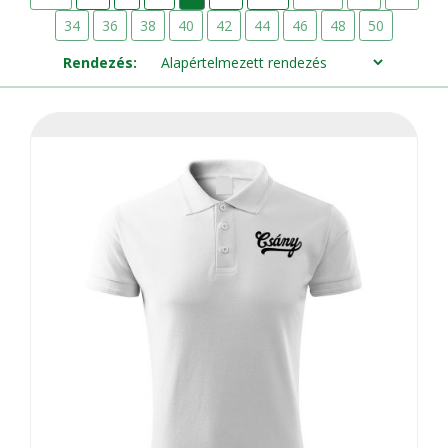
34
36
38
40
42
44
46
48
50
Rendezés: