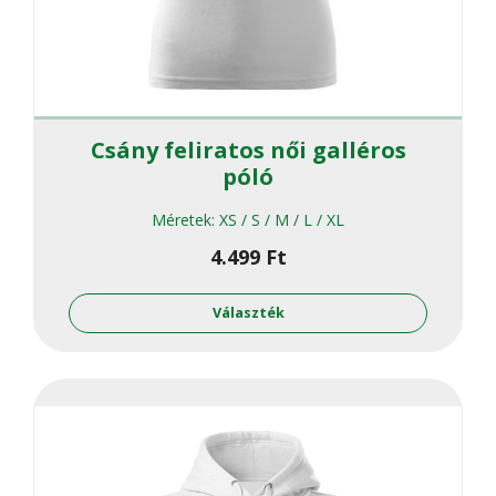
Csány feliratos női galléros
póló
Méretek:
XS / S / M / L / XL
4.499
Ft
Ennek
a
Választék
termékne
több
variációja
van.
A
változato
a