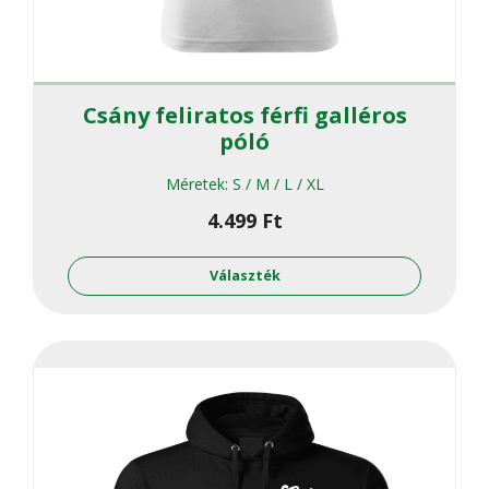
Csány feliratos férfi galléros
póló
Méretek:
S / M / L / XL
4.499
Ft
Ennek
a
Választék
termékne
több
variációja
van.
A
változato
a
termékol
választha