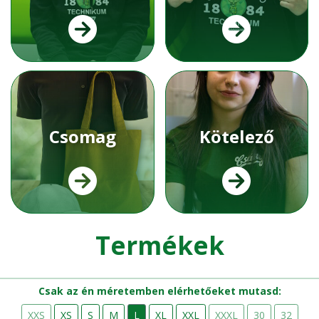
Csomag
Kötelező
Termékek
Csak az én méretemben elérhetőeket mutasd:
XXS
XS
S
M
L
XL
XXL
XXXL
30
32