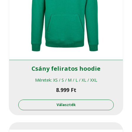
Csány feliratos hoodie
Méretek:
XS / S / M / L / XL / XXL
8.999
Ft
Ennek
a
Választék
termékne
több
variációja
van.