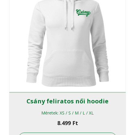
termékol
választha
ki
Csány feliratos női hoodie
Méretek:
XS / S / M / L / XL
8.499
Ft
Ennek