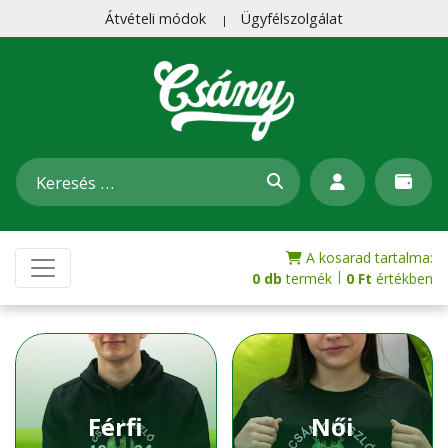
Átvételi módok
Ügyfélszolgálat
A kosarad tartalma:
|
0 db
termék
0
Ft
értékben
Férfi
Női