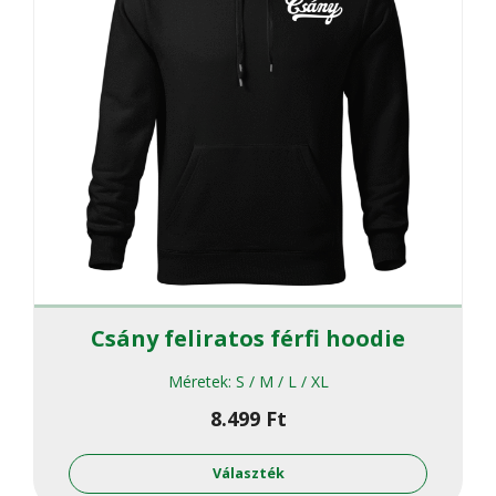
ki
Csány feliratos férfi hoodie
Méretek:
S / M / L / XL
8.499
Ft
Ennek
a
Választék