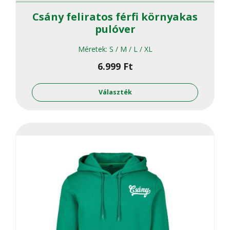
Csány feliratos férfi környakas
pulóver
Méretek:
S / M / L / XL
6.999
Ft
Ennek
a
Választék
termékne
több
variációja
van.
A
változato
a
termékol
választha
ki