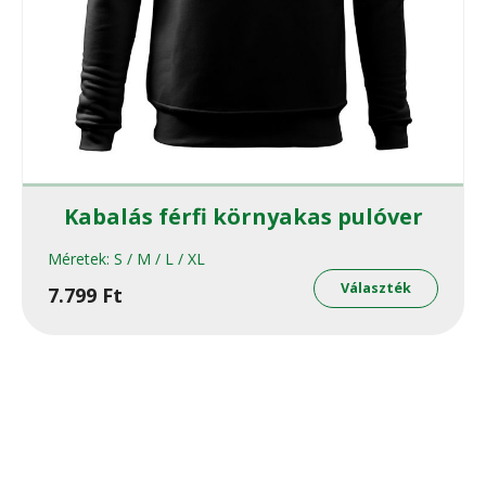
Kabalás férfi környakas pulóver
Méretek:
S / M / L / XL
Ennek
a
Választék
7.799
Ft
termé
több
variáci
van.
A
változ
a
termék