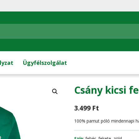
lyzat
Ügyfélszolgálat
Csány kicsi f
3.499
Ft
100% pamut póló mindennapi ha
Szín
: fehér, fekete, zöld