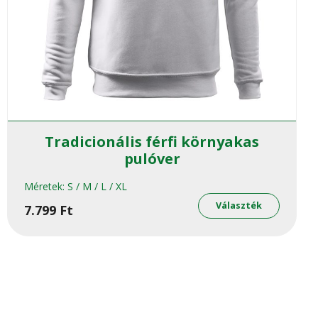
Tradicionális férfi környakas
pulóver
Méretek:
S / M / L / XL
Ennek
knek
a
Választék
7.799
Ft
termékn
ója
több
variáció
van.
atok
A
változat
oldalon
a