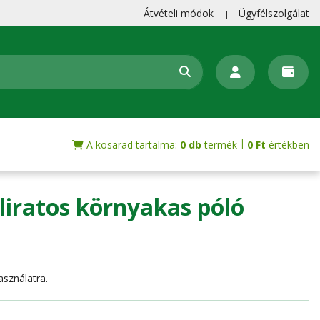
Átvételi módok
Ügyfélszolgálat
|
A kosarad tartalma:
0 db
termék
0
Ft
értékben
eliratos környakas póló
sználatra.