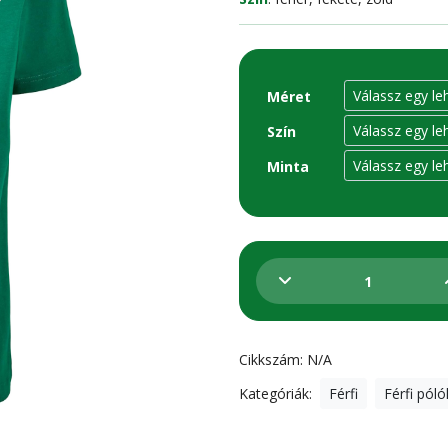
Méret
Szín
Minta
Csány
kicsi
feliratos
Cikkszám:
N/A
környakas
póló
Kategóriák:
Férfi
Férfi póló
mennyiség