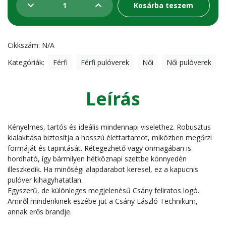
Csány
Kosárba teszem
feliratos
hoodie
Cikkszám:
N/A
mennyiség
Kategóriák:
Férfi
Férfi pulóverek
Női
Női pulóverek
Leírás
Kényelmes, tartós és ideális mindennapi viselethez. Robusztus
kialakítása biztosítja a hosszú élettartamot, miközben megőrzi
formáját és tapintását. Rétegezhető vagy önmagában is
hordható, így bármilyen hétköznapi szettbe könnyedén
illeszkedik. Ha minőségi alapdarabot keresel, ez a kapucnis
pulóver kihagyhatatlan.
Egyszerű, de különleges megjelenésű Csány feliratos logó.
Amiről mindenkinek eszébe jut a Csány László Technikum,
annak erős brandje.