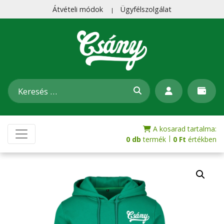
Átvételi módok
Ügyfélszolgálat
A kosarad tartalma:
|
0 db
termék
0
Ft
értékben