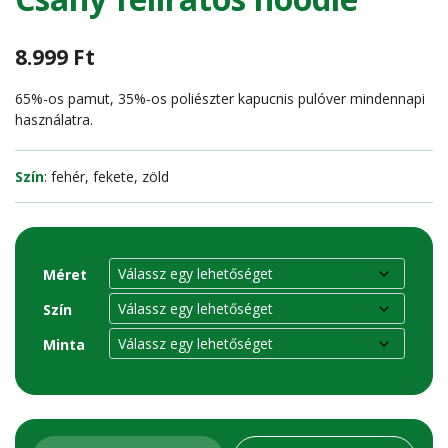
8.999
Ft
65%-os pamut, 35%-os poliészter kapucnis pulóver mindennapi
használatra.
Szín
: fehér, fekete, zöld
Méret
Szín
Minta