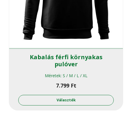
Kabalás férfi környakas
pulóver
Méretek:
S / M / L / XL
7.799
Ft
Ennek
a
Választék
termékne
több
variációja
van.
A