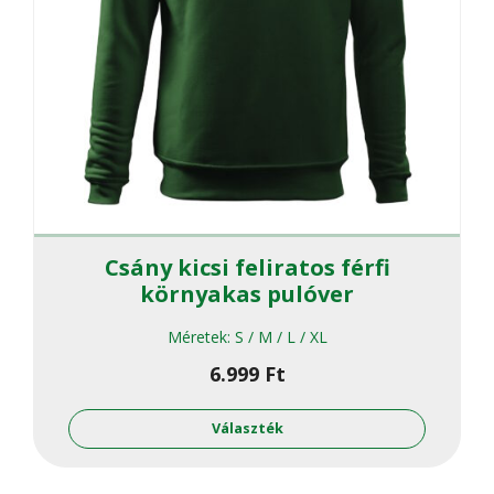
Csány kicsi feliratos férfi
környakas pulóver
Méretek:
S / M / L / XL
6.999
Ft
Ennek
a
Választék
termékne
több