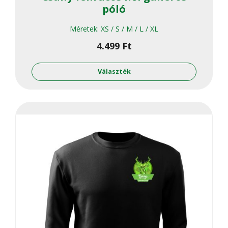
póló
Méretek:
XS / S / M / L / XL
4.499
Ft
Ennek
a
Választék
termékne
több
variációja
van.
A
változato
a
termékol
választha
ki