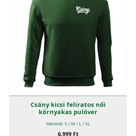
termékol
választha
ki
Csány kicsi feliratos női
környakas pulóver
Méretek:
S / M / L / XL
6.999
Ft