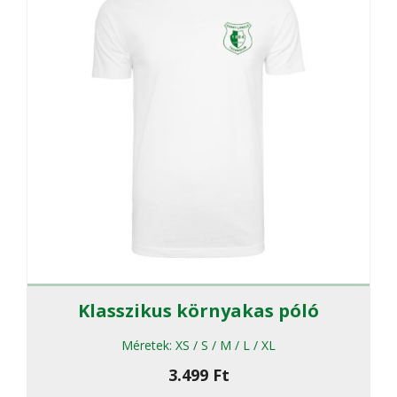
termékol
választha
ki
Klasszikus környakas póló
Méretek:
XS / S / M / L / XL
3.499
Ft