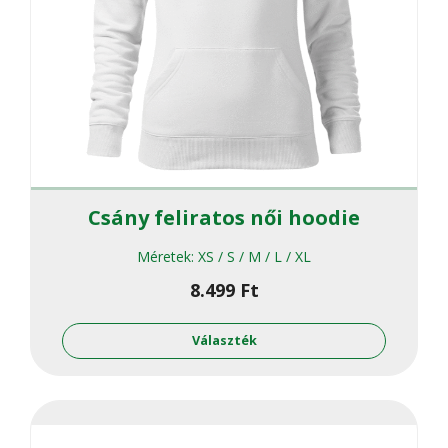
Csány feliratos női hoodie
Méretek:
XS / S / M / L / XL
8.499
Ft
Ennek
a
Választék
termékne
több
variációja
van.
A