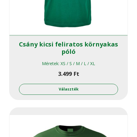
Csány kicsi feliratos környakas
póló
Méretek:
XS / S / M / L / XL
3.499
Ft
Ennek
a
Választék
termékne
több
variációja
van.
A
változato
a