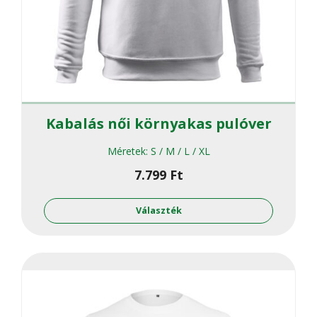
Kabalás női környakas pulóver
Méretek:
S / M / L / XL
7.799
Ft
Ennek
a
Választék
termékne
több
variációja
van.
A
változato
a