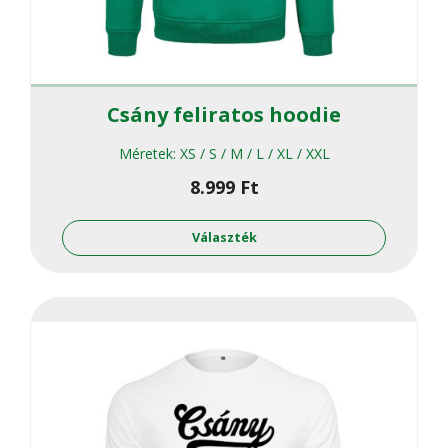
Csány feliratos hoodie
Méretek:
XS / S / M / L / XL / XXL
8.999
Ft
Ennek
a
Választék
termékne
több
variációja
van.
A
változato
a
termékol
választha
ki