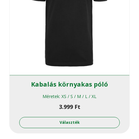
Kabalás környakas póló
Méretek:
XS / S / M / L / XL
3.999
Ft
Ennek
a
Választék
termékne
több