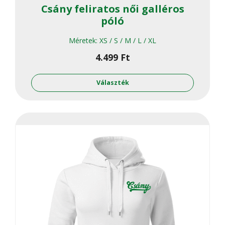
Csány feliratos női galléros
póló
Méretek:
XS / S / M / L / XL
4.499
Ft
Ennek
a
Választék
termékne
több
variációja
van.
A
változato
a
termékol
választha
ki