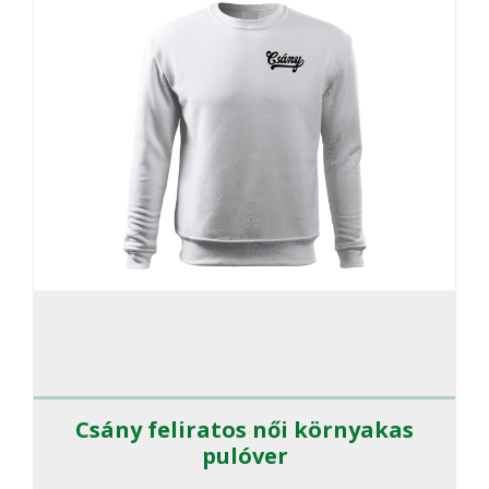
változato
a
termékol
választha
ki
Csány feliratos női környakas
pulóver