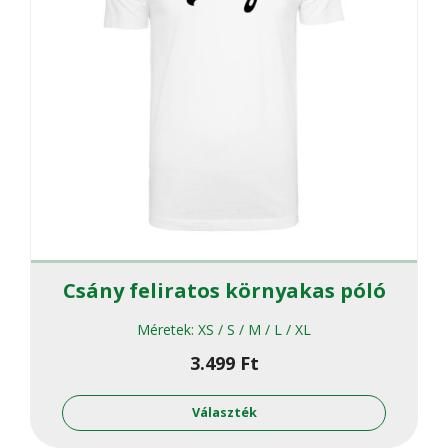
Csány feliratos környakas póló
Méretek:
XS / S / M / L / XL
3.499
Ft
Ennek
a
Választék
termékne