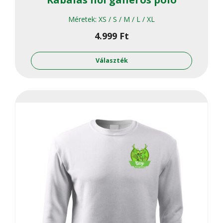
Méretek:
XS / S / M / L / XL
4.999
Ft
Ennek
a
Választék
termékne
több
variációja
van.
A
változato
a
termékol
választha
ki