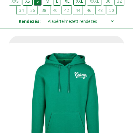
XXS
XS
S
M
L
XL
XXL
XXXL
30
32
34
36
38
40
42
44
46
48
50
Rendezés: