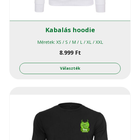
Kabalás hoodie
Méretek:
XS / S / M / L / XL / XXL
8.999
Ft
Ennek
a
Választék
termékne
több
variációja
van.
A
változato
a
termékol
választha
ki