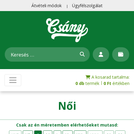
Átvételi módok
Ügyfélszolgálat
A kosarad tartalma:
|
0 db
termék
0
Ft
értékben
Női
Csak az én méretemben elérhetőeket mutasd: